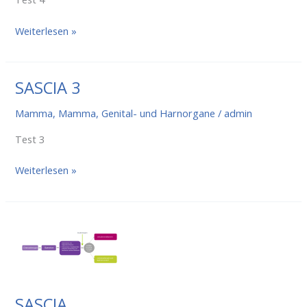
SASCIA
Weiterlesen »
4
SASCIA 3
Mamma
,
Mamma, Genital- und Harnorgane
/
admin
Test 3
SASCIA
Weiterlesen »
3
SASCIA