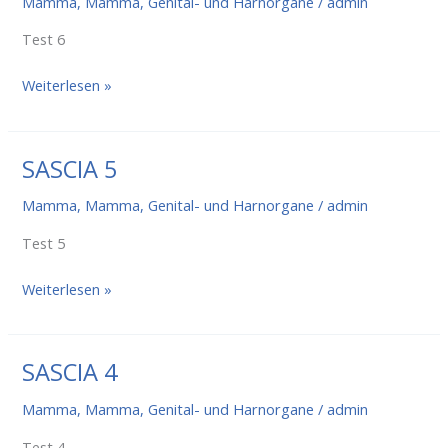
Mamma
,
Mamma, Genital- und Harnorgane
/
admin
Test 6
Sascia
Weiterlesen »
6
SASCIA 5
Mamma
,
Mamma, Genital- und Harnorgane
/
admin
Test 5
SASCIA
Weiterlesen »
5
SASCIA 4
Mamma
,
Mamma, Genital- und Harnorgane
/
admin
Test 4