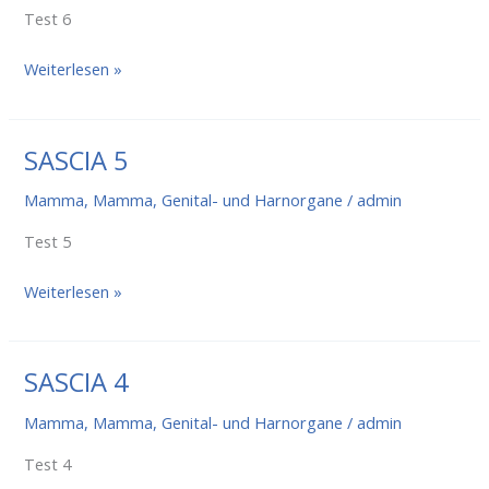
Test 6
Sascia
Weiterlesen »
6
SASCIA 5
Mamma
,
Mamma, Genital- und Harnorgane
/
admin
Test 5
SASCIA
Weiterlesen »
5
SASCIA 4
Mamma
,
Mamma, Genital- und Harnorgane
/
admin
Test 4