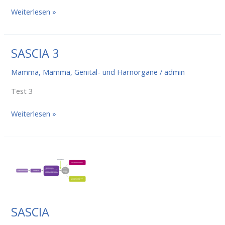
SASCIA
Weiterlesen »
4
SASCIA 3
Mamma
,
Mamma, Genital- und Harnorgane
/
admin
Test 3
SASCIA
Weiterlesen »
3
SASCIA