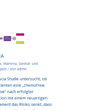
IA
a
,
Mamma, Genital- und
gane
/ Von
admin
scia Studie untersucht, ob
tienten eine „chemofreie
ie“ nach erfolgter
ion mit einem neuartigen
ment das Risiko senkt, dass