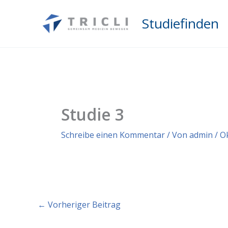
Zum
Inhalt
Studiefinden
springen
Studie 3
Schreibe einen Kommentar
/ Von
admin
/
O
←
Vorheriger Beitrag